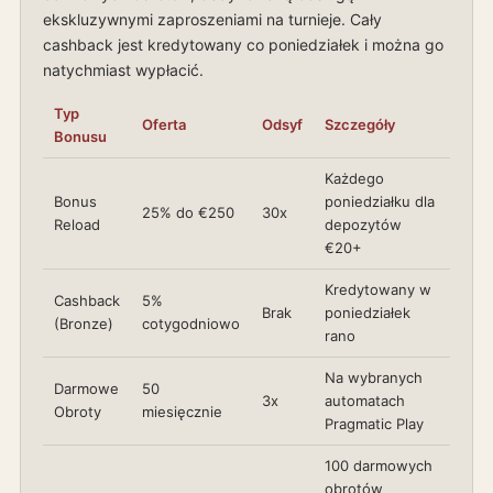
ekskluzywnymi zaproszeniami na turnieje. Cały
cashback jest kredytowany co poniedziałek i można go
natychmiast wypłacić.
Typ
Oferta
Odsyf
Szczegóły
Bonusu
Każdego
Bonus
poniedziałku dla
25% do €250
30x
Reload
depozytów
€20+
Kredytowany w
Cashback
5%
Brak
poniedziałek
(Bronze)
cotygodniowo
rano
Na wybranych
Darmowe
50
3x
automatach
Obroty
miesięcznie
Pragmatic Play
100 darmowych
obrotów