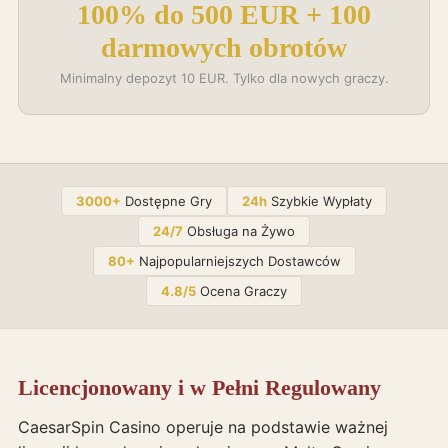
100% do 500 EUR + 100
darmowych obrotów
Minimalny depozyt 10 EUR. Tylko dla nowych graczy.
3000+
Dostępne Gry
24h
Szybkie Wypłaty
24/7
Obsługa na Żywo
80+
Najpopularniejszych Dostawców
4.8/5
Ocena Graczy
Licencjonowany i w Pełni Regulowany
CaesarSpin Casino operuje na podstawie ważnej