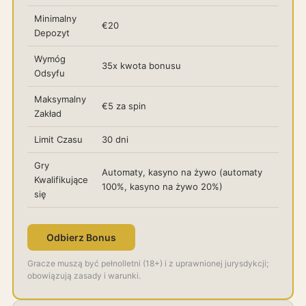
Minimalny
€20
Depozyt
Wymóg
35x kwota bonusu
Odsyfu
Maksymalny
€5 za spin
Zakład
Limit Czasu
30 dni
Gry
Automaty, kasyno na żywo (automaty
Kwalifikujące
100%, kasyno na żywo 20%)
się
Odbierz Bonus
Gracze muszą być pełnolletni (18+) i z uprawnionej jurysdykcji;
obowiązują zasady i warunki.