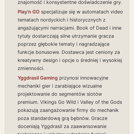
znajomość i konsystentne doświadczenie gry.
Play'n GO
specjalizuje się w automatach video
tematach nordyckich i historycznych z
angażującymi narracjami. Book of Dead i inne
tytuły dostarczają silne utrzymanie gracza
poprzez głębokie tematy i nagradzające
funkcje bonusowe. Dostawca jest ceniony za
kreatywny design i opcje o średniej i wysokiej
zmienności.
Yggdrasil Gaming
przynosi innowacyjne
mechaniki gier i zarabiające wizualne
projektowanie do segmentów slotów
premium. Vikings Go Wild i Valley of the Gods
pokazują zaangażowanie firmy do mechanik
poza standardową grą bębnów. Gracze
doceniają Yggdrasil za zaawansowanie