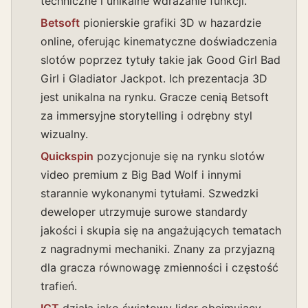
techniczne i unikalne wdrażanie funkcji.
Betsoft
pionierskie grafiki 3D w hazardzie
online, oferując kinematyczne doświadczenia
slotów poprzez tytuły takie jak Good Girl Bad
Girl i Gladiator Jackpot. Ich prezentacja 3D
jest unikalna na rynku. Gracze cenią Betsoft
za immersyjne storytelling i odrębny styl
wizualny.
Quickspin
pozycjonuje się na rynku slotów
video premium z Big Bad Wolf i innymi
starannie wykonanymi tytułami. Szwedzki
deweloper utrzymuje surowe standardy
jakości i skupia się na angażujących tematach
z nagradnymi mechaniki. Znany za przyjazną
dla gracza równowagę zmienności i częstość
trafień.