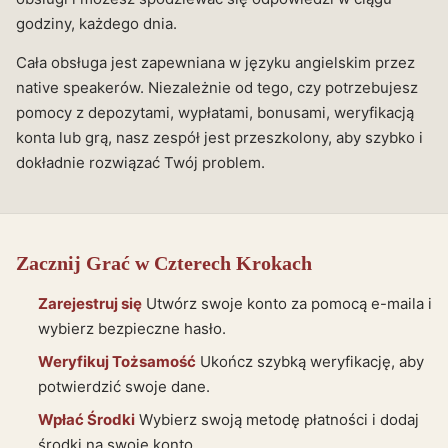
godziny, każdego dnia.
Cała obsługa jest zapewniana w języku angielskim przez
native speakerów. Niezależnie od tego, czy potrzebujesz
pomocy z depozytami, wypłatami, bonusami, weryfikacją
konta lub grą, nasz zespół jest przeszkolony, aby szybko i
dokładnie rozwiązać Twój problem.
Zacznij Grać w Czterech Krokach
Zarejestruj się
Utwórz swoje konto za pomocą e-maila i
wybierz bezpieczne hasło.
Weryfikuj Tożsamość
Ukończ szybką weryfikację, aby
potwierdzić swoje dane.
Wpłać Środki
Wybierz swoją metodę płatności i dodaj
środki na swoje konto.