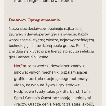
Arabian Nights autorstwa NetEnt
Dostawcy Oprogramowania
Nasza sieć dostawców obejmuje najbardziej
zaufanych deweloperów gier na świecie. Każdy
wnosi specjalistyczną wiedzę, najnowocześniejszą
technologię i sprawdzoną apelę gracza. Poniżej
znajdują się kluczowi partnerzy stojący za selekcją
gier CaesarSpin Casino.
NetEnt
to szwedzki deweloper znany z
innowacyjnych mechanik, oszałamiającej
grafiki i portfela obejmującego automaty
video, kasyno na żywo i gry stołowe.
Podpisowe tytuły takie jak Starburst, Twin
Spin i Gonzo's Quest pozostają ulubionymi
graczy. Gracze cenią NetEnt za stałą jakość,