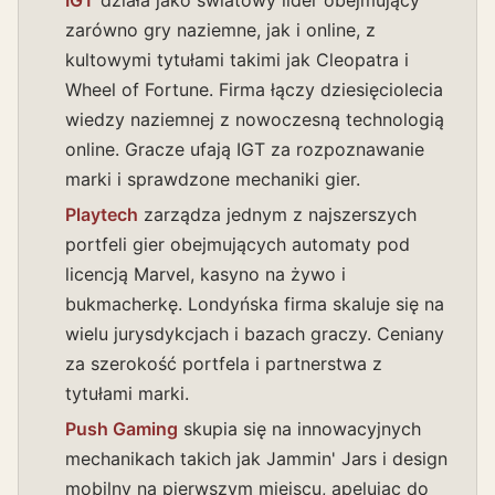
IGT
działa jako światowy lider obejmujący
zarówno gry naziemne, jak i online, z
kultowymi tytułami takimi jak Cleopatra i
Wheel of Fortune. Firma łączy dziesięciolecia
wiedzy naziemnej z nowoczesną technologią
online. Gracze ufają IGT za rozpoznawanie
marki i sprawdzone mechaniki gier.
Playtech
zarządza jednym z najszerszych
portfeli gier obejmujących automaty pod
licencją Marvel, kasyno na żywo i
bukmacherkę. Londyńska firma skaluje się na
wielu jurysdykcjach i bazach graczy. Ceniany
za szerokość portfela i partnerstwa z
tytułami marki.
Push Gaming
skupia się na innowacyjnych
mechanikach takich jak Jammin' Jars i design
mobilny na pierwszym miejscu, apelując do