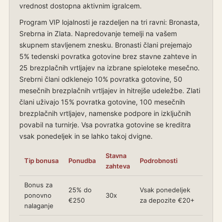
vrednost dostopna aktivnim igralcem.
Program VIP lojalnosti je razdeljen na tri ravni: Bronasta,
Srebrna in Zlata. Napredovanje temelji na vašem
skupnem stavljenem znesku. Bronasti člani prejemajo
5% tedenski povratka gotovine brez stavne zahteve in
25 brezplačnih vrtljajev na izbrane spieloteke mesečno.
Srebrni člani odklenejo 10% povratka gotovine, 50
mesečnih brezplačnih vrtljajev in hitrejše udeležbe. Zlati
člani uživajo 15% povratka gotovine, 100 mesečnih
brezplačnih vrtljajev, namenske podpore in izključnih
povabil na turnirje. Vsa povratka gotovine se kreditra
vsak ponedeljek in se lahko takoj dvigne.
Stavna
Tip bonusa
Ponudba
Podrobnosti
zahteva
Bonus za
25% do
Vsak ponedeljek
ponovno
30x
€250
za depozite €20+
nalaganje