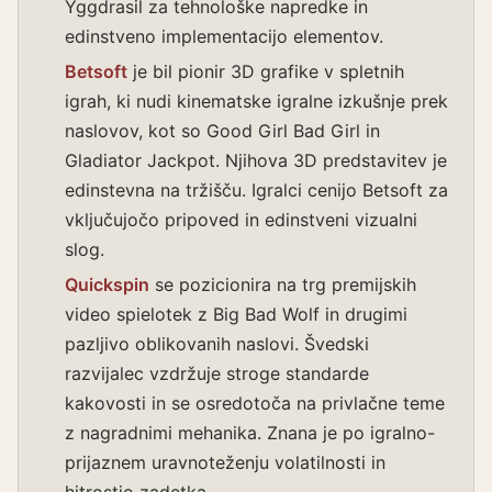
Yggdrasil za tehnološke napredke in
edinstveno implementacijo elementov.
Betsoft
je bil pionir 3D grafike v spletnih
igrah, ki nudi kinematske igralne izkušnje prek
naslovov, kot so Good Girl Bad Girl in
Gladiator Jackpot. Njihova 3D predstavitev je
edinstevna na tržišču. Igralci cenijo Betsoft za
vključujočo pripoved in edinstveni vizualni
slog.
Quickspin
se pozicionira na trg premijskih
video spielotek z Big Bad Wolf in drugimi
pazljivo oblikovanih naslovi. Švedski
razvijalec vzdržuje stroge standarde
kakovosti in se osredotoča na privlačne teme
z nagradnimi mehanika. Znana je po igralno-
prijaznem uravnoteženju volatilnosti in