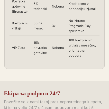
Povratka
5%
Kreditiramo v
gotovine
Nobena
tedenski
ponedeljek zjutraj
(Bronasta)
Na izbrane
Brezplačni
50 na
3x
Pragmatic Play
vrtljaji
mesec
spieloteke
100 brezplačnih
15%
vrtljajev mesečno,
VIP Zlata
povratka
Nobena
prioritetna
gotovine
podpora
Ekipa za podporo 24/7
Povežite se z nami takoj prek neposrednega klepeta,
ki je na voljo 24/7 s časom odgovora manj kot 5