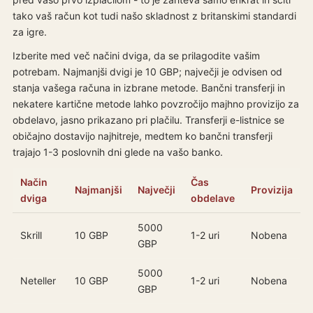
tako vaš račun kot tudi našo skladnost z britanskimi standardi
za igre.
Izberite med več načini dviga, da se prilagodite vašim
potrebam. Najmanjši dvigi je 10 GBP; največji je odvisen od
stanja vašega računa in izbrane metode. Bančni transferji in
nekatere kartične metode lahko povzročijo majhno provizijo za
obdelavo, jasno prikazano pri plačilu. Transferji e-listnice se
običajno dostavijo najhitreje, medtem ko bančni transferji
trajajo 1-3 poslovnih dni glede na vašo banko.
Način
Čas
Najmanjši
Največji
Provizija
dviga
obdelave
5000
Skrill
10 GBP
1-2 uri
Nobena
GBP
5000
Neteller
10 GBP
1-2 uri
Nobena
GBP