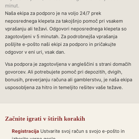
minut.
Naša ekipa za podporo je na voljo 24/7 prek
neposrednega klepeta za takojšnjo pomoč pri vsakem
vprašanju ali težavi. Odgovori neposrednega klepeta so
zagotovljeni v 5 minutah. Za podrobnejša vprašanja
pošljite e-pošto naši ekipi za podporo in pričakujte
odgovor v eni uri, vsak dan.
Vsa podpora je zagotovljena v angleščini s strani domačih
govorcev. Ali potrebujete pomoč pri depozitih, dvigih,
bonusih, preverjanju računa ali gamblerstvu, je naša ekipa
usposobljena za hitro in temeljito rešitev vaše težave.
Začnite igrati v štirih korakih
Registracija
Ustvarite svoj račun s svojo e-pošto in
izberite varno geslo.