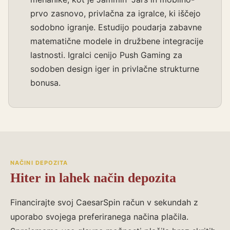
prvo zasnovo, privlačna za igralce, ki iščejo
sodobno igranje. Estudijo poudarja zabavne
matematične modele in družbene integracije
lastnosti. Igralci cenijo Push Gaming za
sodoben design iger in privlačne strukturne
bonusa.
NAČINI DEPOZITA
Hiter in lahek način depozita
Financirajte svoj CaesarSpin račun v sekundah z
uporabo svojega preferiranega načina plačila.