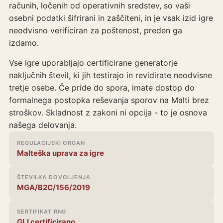
računih, ločenih od operativnih sredstev, so vaši
osebni podatki šifrirani in zaščiteni, in je vsak izid igre
neodvisno verificiran za poštenost, preden ga
izdamo.
Vse igre uporabljajo certificirane generatorje
naključnih števil, ki jih testirajo in revidirate neodvisne
tretje osebe. Če pride do spora, imate dostop do
formalnega postopka reševanja sporov na Malti brez
stroškov. Skladnost z zakoni ni opcija - to je osnova
našega delovanja.
REGULACIJSKI ORGAN
Malteška uprava za igre
ŠTEVILKA DOVOLJENJA
MGA/B2C/156/2019
SERTIFIKAT RNG
GLI certificirano