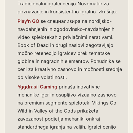
Tradicionalni igralci cenijo Novomatic za
poznavanje in konsistentno igralno izkušnjo.
Play'n GO
se специализира na nordijsko-
navdahnjenih in zgodovinsko-navdahnjenih
video spielotekah z privlačnimi narativami.
Book of Dead in drugi naslovi zagotavljajo
močno retenecijo igralcev prek tematske
globine in nagradnih elementov. Ponudnika se
ceni za kreativno zasnovo in možnosti srednje
do visoke volatilnosti.
Yggdrasil Gaming
prinaša inovativne
mehanike iger in osupljivo vizualno zasnovo
na premium segmente spielotek. Vikings Go
Wild in Valley of the Gods prikažeta
zavezanost podjetja mehaniki onkraj
standardnega igranja na valjih. Igralci cenijo