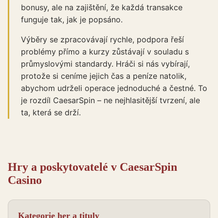
bonusy, ale na zajištění, že každá transakce
funguje tak, jak je popsáno.
Výběry se zpracovávají rychle, podpora řeší
problémy přímo a kurzy zůstávají v souladu s
průmyslovými standardy. Hráči si nás vybírají,
protože si ceníme jejich čas a peníze natolik,
abychom udrželi operace jednoduché a čestné. To
je rozdíl CaesarSpin – ne nejhlasitější tvrzení, ale
ta, která se drží.
Hry a poskytovatelé v CaesarSpin
Casino
Kategorie her a tituly