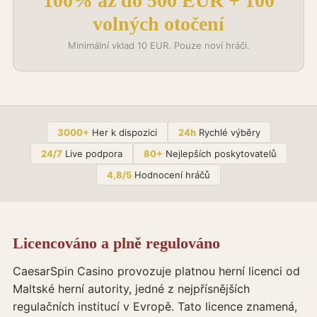
100% až do 500 EUR + 100
volných otočení
Minimální vklad 10 EUR. Pouze noví hráči.
3000+
Her k dispozici
24h
Rychlé výběry
24/7
Live podpora
80+
Nejlepších poskytovatelů
4,8/5
Hodnocení hráčů
Licencováno a plně regulováno
CaesarSpin Casino provozuje platnou herní licenci od
Maltské herní autority, jedné z nejpřísnějších
regulačních institucí v Evropě. Tato licence znamená,