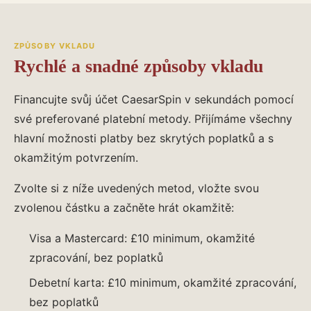
ZPŮSOBY VKLADU
Rychlé a snadné způsoby vkladu
Financujte svůj účet CaesarSpin v sekundách pomocí
své preferované platební metody. Přijímáme všechny
hlavní možnosti platby bez skrytých poplatků a s
okamžitým potvrzením.
Zvolte si z níže uvedených metod, vložte svou
zvolenou částku a začněte hrát okamžitě:
Visa a Mastercard: £10 minimum, okamžité
zpracování, bez poplatků
Debetní karta: £10 minimum, okamžité zpracování,
bez poplatků