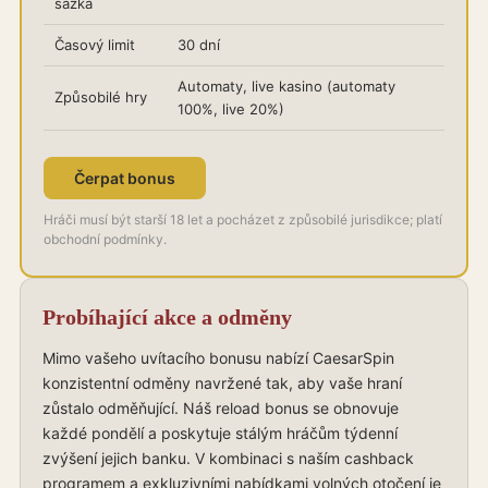
sázka
Časový limit
30 dní
Automaty, live kasino (automaty
Způsobilé hry
100%, live 20%)
Čerpat bonus
Hráči musí být starší 18 let a pocházet z způsobilé jurisdikce; platí
obchodní podmínky.
Probíhající akce a odměny
Mimo vašeho uvítacího bonusu nabízí CaesarSpin
konzistentní odměny navržené tak, aby vaše hraní
zůstalo odměňující. Náš reload bonus se obnovuje
každé pondělí a poskytuje stálým hráčům týdenní
zvýšení jejich banku. V kombinaci s naším cashback
programem a exkluzivními nabídkami volných otočení je