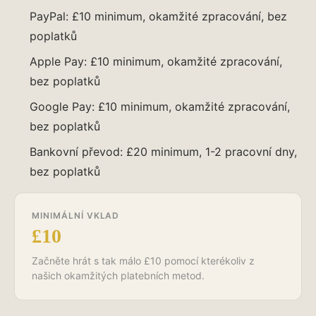
PayPal: £10 minimum, okamžité zpracování, bez
poplatků
Apple Pay: £10 minimum, okamžité zpracování,
bez poplatků
Google Pay: £10 minimum, okamžité zpracování,
bez poplatků
Bankovní převod: £20 minimum, 1-2 pracovní dny,
bez poplatků
MINIMÁLNÍ VKLAD
£10
Začněte hrát s tak málo £10 pomocí kterékoliv z
našich okamžitých platebních metod.