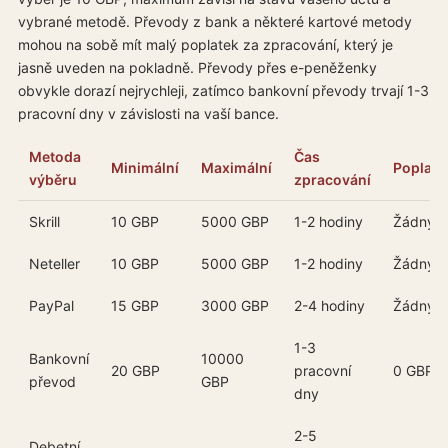
vybrané metodě. Převody z bank a některé kartové metody
mohou na sobě mít malý poplatek za zpracování, který je
jasně uveden na pokladně. Převody přes e-peněženky
obvykle dorazí nejrychleji, zatímco bankovní převody trvají 1-3
pracovní dny v závislosti na vaší bance.
Metoda
Čas
Minimální
Maximální
Poplate
výběru
zpracování
Skrill
10 GBP
5000 GBP
1-2 hodiny
Žádný
Neteller
10 GBP
5000 GBP
1-2 hodiny
Žádný
PayPal
15 GBP
3000 GBP
2-4 hodiny
Žádný
1-3
Bankovní
10000
20 GBP
pracovní
0 GBP
převod
GBP
dny
2-5
Debetní