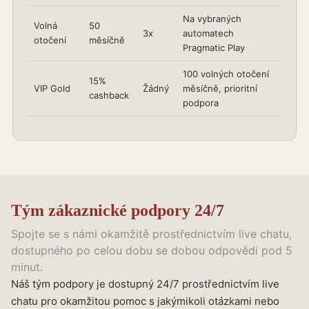
Na vybraných
Volná
50
3x
automatech
otočení
měsíčně
Pragmatic Play
100 volných otočení
15%
VIP Gold
Žádný
měsíčně, prioritní
cashback
podpora
Tým zákaznické podpory 24/7
Spojte se s námi okamžitě prostřednictvím live chatu,
dostupného po celou dobu se dobou odpovědi pod 5
minut.
Náš tým podpory je dostupný 24/7 prostřednictvím live
chatu pro okamžitou pomoc s jakýmikoli otázkami nebo