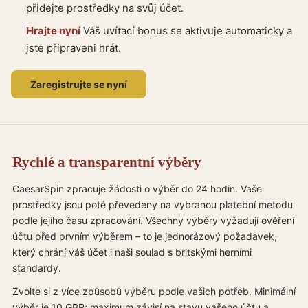
přidejte prostředky na svůj účet.
Hrajte nyní
Váš uvítací bonus se aktivuje automaticky a
jste připraveni hrát.
Zaregistrujte se nyní
Rychlé a transparentní výběry
CaesarSpin zpracuje žádosti o výběr do 24 hodin. Vaše
prostředky jsou poté převedeny na vybranou platební metodu
podle jejího času zpracování. Všechny výběry vyžadují ověření
účtu před prvním výběrem – to je jednorázový požadavek,
který chrání váš účet i naši soulad s britskými herními
standardy.
Zvolte si z více způsobů výběru podle vašich potřeb. Minimální
výběr je 10 GBP; maximum závisí na stavu vašeho účtu a