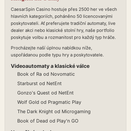
CaesarSpin Casino hostuje přes 2500 her ve všech
hlavních kategoriích, poháněno 50 licencovanými
poskytovateli. Ať preferujete tradiční automaty, live
dealer akci nebo klasické stolní hry, naše portfolio
poskytuje volbu a rozmanitost pro každý typ hráče.
Procházejte naší úplnou nabídkou níže,
uspořádanou podle typu hry a poskytovatele.
Videoautomaty a klasické válce
Book of Ra od Novomatic
Starburst od NetEnt
Gonzo's Quest od NetEnt
Wolf Gold od Pragmatic Play
The Dark Knight od Microgaming
Book of Dead od Play'n GO