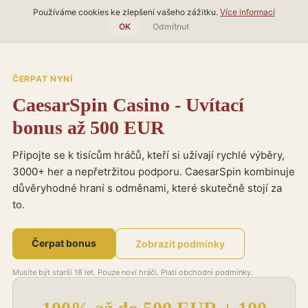
Používáme cookies ke zlepšení vašeho zážitku.
Více informací
CaesarSpin Casino
CS
Hrát
▾
OK
Odmítnut
ČERPAT NYNÍ
CaesarSpin Casino - Uvítací
bonus až 500 EUR
Připojte se k tisícům hráčů, kteří si užívají rychlé výběry,
3000+ her a nepřetržitou podporu. CaesarSpin kombinuje
důvěryhodné hraní s odměnami, které skutečně stojí za
to.
Čerpat bonus
Zobrazit podmínky
Musíte být starší 18 let. Pouze noví hráči. Platí obchodní podmínky.