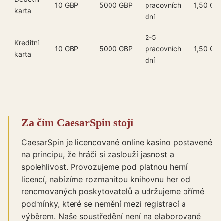
10 GBP
5000 GBP
pracovních
1,50 GB
karta
dní
2-5
Kreditní
10 GBP
5000 GBP
pracovních
1,50 GB
karta
dní
Za čím CaesarSpin stojí
CaesarSpin je licencované online kasino postavené
na principu, že hráči si zaslouží jasnost a
spolehlivost. Provozujeme pod platnou herní
licencí, nabízíme rozmanitou knihovnu her od
renomovaných poskytovatelů a udržujeme přímé
podmínky, které se nemění mezi registrací a
výběrem. Naše soustředění není na elaborované